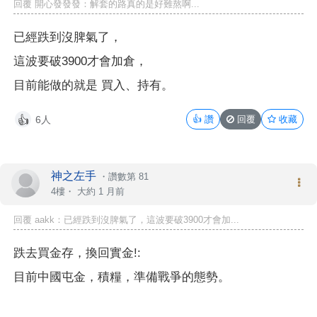
回覆 開心發發發：解套的路真的是好難熬啊...
已經跌到沒脾氣了，
這波要破3900才會加倉，
目前能做的就是 買入、持有。
6人
👍
讚
回覆
收藏
👍
神之左手
・
讚數第 81
4樓・
大約 1 月前
回覆 aakk：已經跌到沒脾氣了，這波要破3900才會加...
跌去買金存，換回實金!:
目前中國屯金，積糧，準備戰爭的態勢。