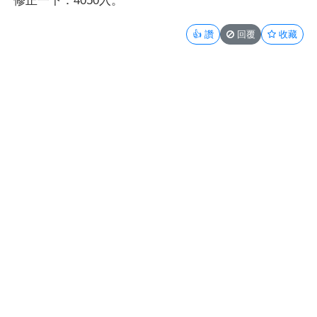
修正一下：4050入。
👍
讚
回覆
收藏