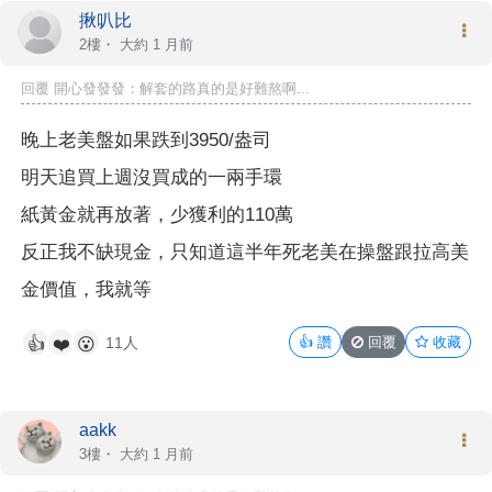
揪叭比
2樓・
大約 1 月前
回覆 開心發發發：解套的路真的是好難熬啊...
晚上老美盤如果跌到3950/盎司
明天追買上週沒買成的一兩手環
紙黃金就再放著，少獲利的110萬
反正我不缺現金，只知道這半年死老美在操盤跟拉高美
金價值，我就等
11人
👍
讚
回覆
收藏
👍
❤️
😮
aakk
3樓・
大約 1 月前