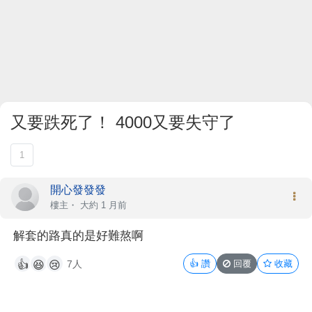
又要跌死了！ 4000又要失守了
1
開心發發發
樓主
・
大約 1 月前
解套的路真的是好難熬啊
7人
👍
讚
回覆
收藏
👍
😆
😢