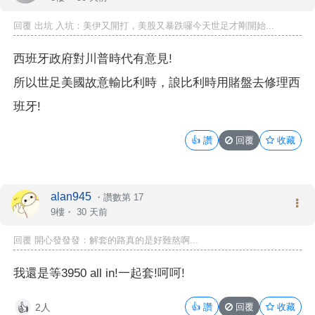
回覆 出坑 入坑：美伊又開打，美股又暴跌囉今天世足才剛開始...
西班牙政府對川普時代有意見!
所以世足美國故意輸比利時，誏比利時用賭盤去修理西
班牙!
👍
讚
回覆
收藏
alan945
・
讚數第 17
9樓・
30 天前
回覆 開心發發發：解套的路真的是好難熬啊...
我還是等3950 all in!一起套!呵呵!
2人
👍
讚
回覆
收藏
👍