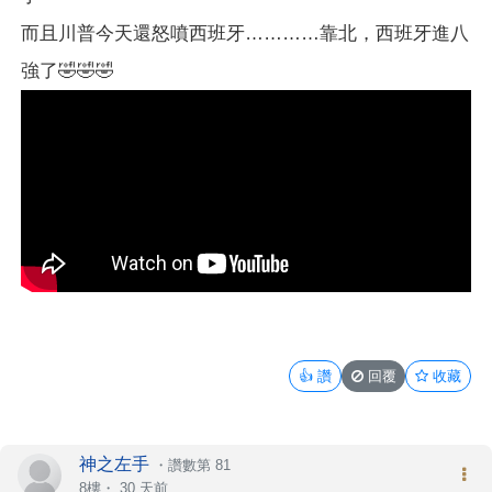
而且川普今天還怒噴西班牙…………靠北，西班牙進八
強了🤣🤣🤣
👍
讚
回覆
收藏
神之左手
・
讚數第 81
8樓・
30 天前