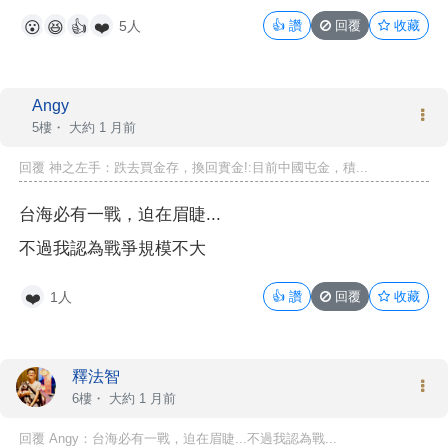
5人
👍
讚
回覆
收藏
😮
😆
👍
❤️
Angy
5樓・
大約 1 月前
回覆 神之左手：跌去買金存，換回實金!:目前中國屯金，積...
台海必有一戰，迫在眉睫...
不過我認為戰爭規模不大
1人
👍
讚
回覆
收藏
❤️
釋法智
6樓・
大約 1 月前
回覆 Angy：台海必有一戰，迫在眉睫...不過我認為戰...