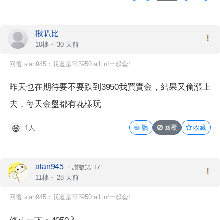
揪叭比
10樓・
30 天前
回覆 alan945：我還是等3950 all in!一起套!...
昨天也在期待要不要跌到3950我買實金，結果又偷漲上
去，每天金盤都有花樣玩
1人
👍
讚
回覆
收藏
😆
alan945
・
讚數第 17
11樓・
28 天前
回覆 alan945：我還是等3950 all in!一起套!...