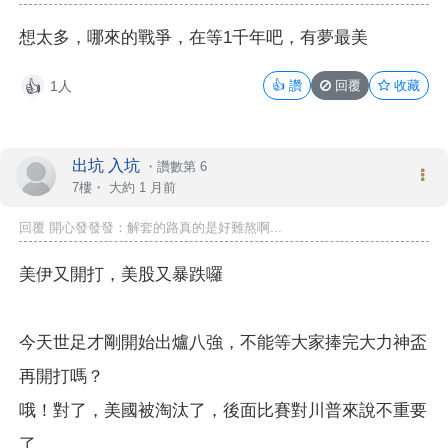
想太多，哪來的戰爭，在等1千年吧，有夢最美
1人
👍
讚
回覆
收藏
👍
出坑 入坑
・
讚數第 6
7樓・
大約 1 月前
回覆 開心發發發：解套的路真的是好難熬啊...
美伊又開打，美股又暴跌囉
今天世足才剛開始出爐八強，不能等大家捧完大力神盃
再開打嗎？
哦！對了，美國被淘汰了，後面比賽對川普來說不重要
了