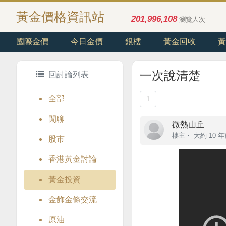
黃金價格資訊站
201,996,108
瀏覽人次
國際金價
今日金價
銀樓
黃金回收
黃
一次說清楚
回討論列表
全部
1
閒聊
微熱山丘
樓主
・
大約 10 
股市
香港黃金討論
黃金投資
金飾金條交流
原油