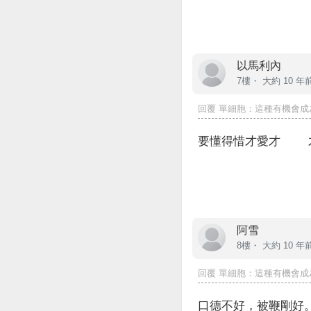
以馬利內
7樓・
大約 10 年
回覆
單細胞
：這種有機會成
要懂得惜才愛才 才
阿雪
8樓・
大約 10 年
回覆
單細胞
：這種有機會成
口德不好，被鞭剛好