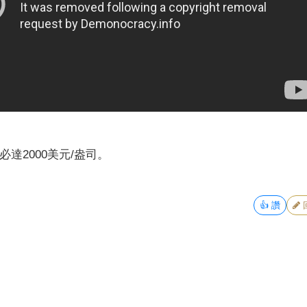
達2000美元/盎司。
👍
讚