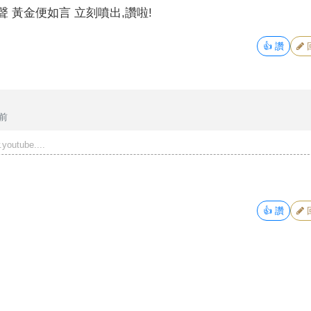
 黃金便如言 立刻噴出,讚啦!
👍
讚
年前
youtube....
👍
讚