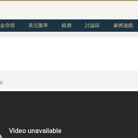
金存摺
美元匯率
銀價
討論區
麻將遊戲
年前