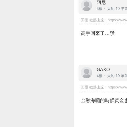
阿尼
3樓・
大約 10 年
回覆
微熱山丘
：https://www.
高手回來了…讚
GAXO
4樓・
大約 10 年
回覆
微熱山丘
：https://www.
金融海嘯的時候黃金