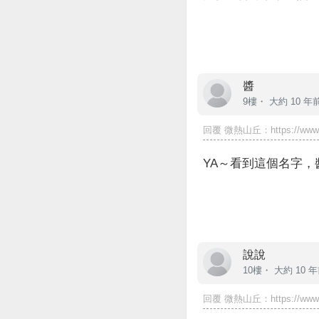
醬
9樓・
大約 10 年
回覆
微熱山丘
：https://www.
YA～看到這個名字，
說說
10樓・
大約 10 
回覆
微熱山丘
：https://www.