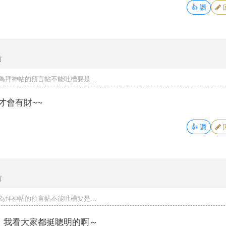
👍
讚
前
為拜神帖的預言帖不能吐槽要是...
會有財~~
👍
讚
前
為拜神帖的預言帖不能吐槽要是...
。我看大家都挺聰明的啊～