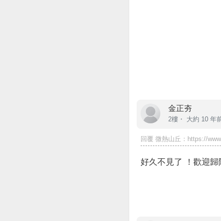
金正夯
2樓・
大約 10 年
回覆
微熱山丘
：https://www.
好久不見了 ！歡迎歸隊