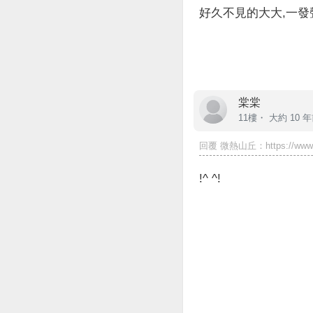
好久不見的大大,一發聲
棠棠
11樓・
大約 10 
回覆
微熱山丘
：https://www.
!^ ^!