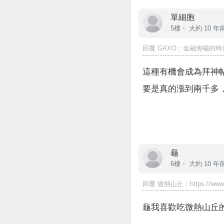
單細胞
5樓・
大約 10 年
回覆
GAXO
：金融海嘯的時候
這種有機會成為拜神
要是真的漲到兩千多，
龜
6樓・
大約 10 年
回覆
微熱山丘
：https://www.
龜我喜歡吃微熱山丘