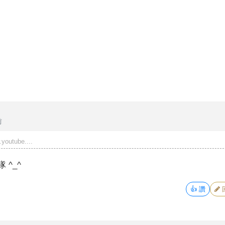
前
youtube....
 ^_^
👍
讚