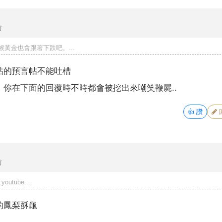
前
黃金也會跟著下跌吧。...
帖的預言帖不能吐槽
你在下面的回覆時不時都會被挖出來嘲笑鞭屍..
👍
讚
前
youtube....
的鳳梨酥龜