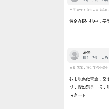
6樓・
大約 10 年
回覆
豪堡
：有何大事我真的
黃金存摺小賠中，要
豪堡
樓主
・7樓・
大約 
回覆
笨笨
：黃金存摺小賠中
我用股票做黃金，當初
期，假如還是一樣，
考慮一下