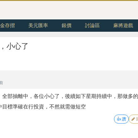
金存摺
美元匯率
銀價
討論區
麻將遊戲
，小心了
年前
，全部抽離中，各位小心了，後續如下星期持續中，那做多
中目標準確在行投資，不然就需做短空
👍
讚