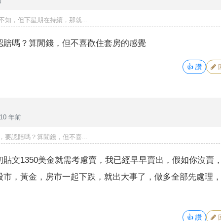
前
不知，但下星期在持續，那就...
認賠嗎？算閒錢，但不喜歡住套房的感覺
👍
讚
10 年前
，要認賠嗎？算閒錢，但不喜...
貼文1350美金就需考慮賣，我已經早早賣出，假如你沒賣
股市，黃金，房市一起下跌，就出大事了，做多全部先處理
👍
讚