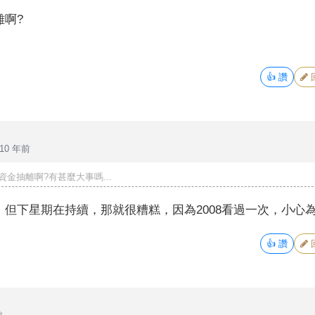
離啊?
👍
讚
10 年前
金抽離啊?有甚麼大事嗎...
但下星期在持續，那就很糟糕，因為2008看過一次，小心
👍
讚