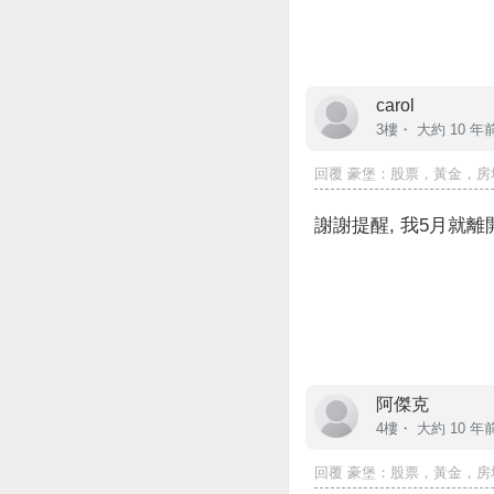
carol
3樓・
大約 10 年
回覆
豪堡
：股票，黃金，房
謝謝提醒, 我5月就離
阿傑克
4樓・
大約 10 年
回覆
豪堡
：股票，黃金，房