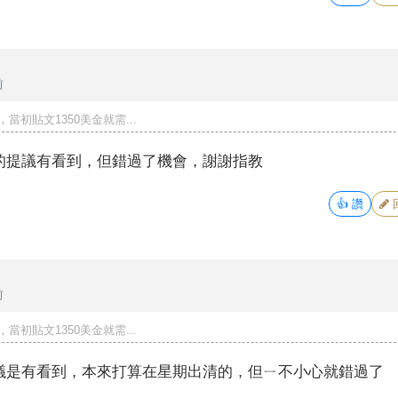
前
當初貼文1350美金就需...
的提議有看到，但錯過了機會，謝謝指教
👍
讚
前
當初貼文1350美金就需...
議是有看到，本來打算在星期出清的，但ㄧ不小心就錯過了