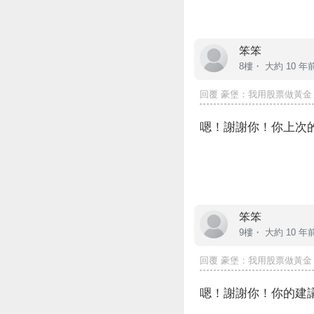
笨笨
8樓・
大約 10 年
回覆
豪堡
：我用股票做黃金，
嗯！謝謝你！你上次
笨笨
9樓・
大約 10 年
回覆
豪堡
：我用股票做黃金，
嗯！謝謝你！你的建