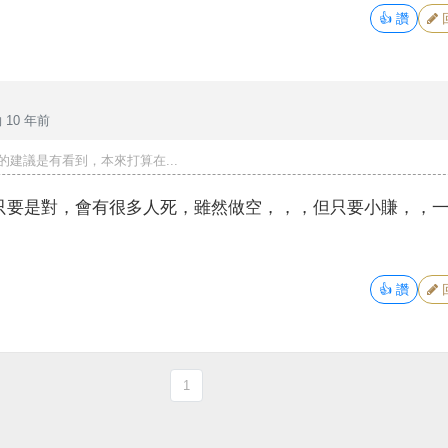
👍
讚
 10 年前
的建議是有看到，本來打算在...
只要是對，會有很多人死，雖然做空，，，但只要小賺，，
~
👍
讚
1