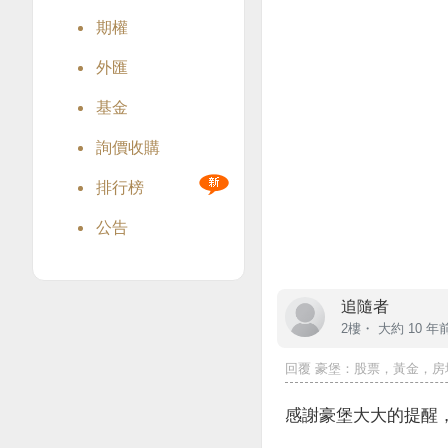
期權
外匯
基金
詢價收購
排行榜
公告
追隨者
2樓・
大約 10 年
回覆
豪堡
：股票，黃金，房
感謝豪堡大大的提醒