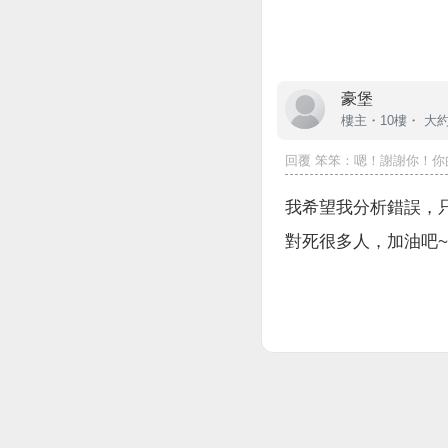
豪堡
樓主
・10樓・
大約
回覆
笨笨
：嗯！謝謝你！你
我希望我分析錯誤，
對死很多人，加油吧