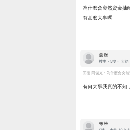
為什麼會突然資金抽
有甚麼大事嗎
豪堡
樓主
・5樓・
大約 
回覆
阿傑克
：為什麼會突然資
有何大事我真的不知，
笨笨