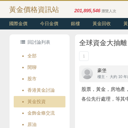
黃金價格資訊站
201,895,546
瀏覽人次
國際金價
今日金價
銀樓
黃金回收
黃
全球資金大抽離
回討論列表
全部
1
閒聊
豪堡
樓主
・
大約 10 
股市
股票，黃金，房地產
香港黃金討論
各位先行處理，等其
黃金投資
金飾金條交流
原油