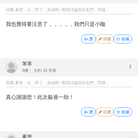
回覆
豪堡
：出，對了，加油吧~期望討論區好友們，閃過...
我也覺得要注意了，，，，，我們只是小咖
👍
讚
回覆
收藏
笨笨
6樓・
大約 10 年前
回覆
豪堡
：出，對了，加油吧~期望討論區好友們，閃過...
真心謝謝您！此次躲過一劫！
👍
讚
回覆
收藏
豪堡