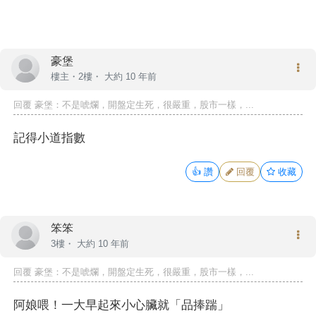
豪堡
樓主
・2樓・
大約 10 年前
回覆
豪堡
：不是唬爛，開盤定生死，很嚴重，股市一樣，...
記得小道指數
👍
讚
回覆
收藏
笨笨
3樓・
大約 10 年前
回覆
豪堡
：不是唬爛，開盤定生死，很嚴重，股市一樣，...
阿娘喂！一大早起來小心臟就「品捧踹」