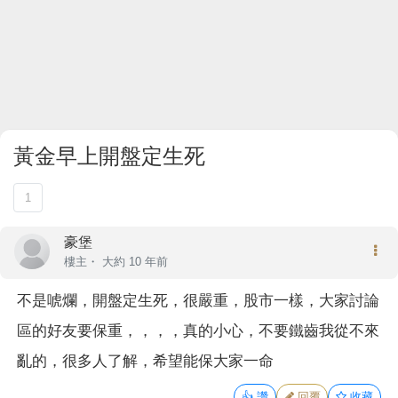
黃金早上開盤定生死
1
豪堡
樓主
・
大約 10 年前
不是唬爛，開盤定生死，很嚴重，股市一樣，大家討論
區的好友要保重，，，，真的小心，不要鐵齒我從不來
亂的，很多人了解，希望能保大家一命
👍
讚
回覆
收藏