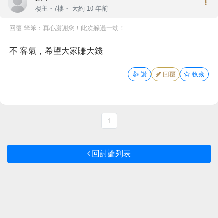
樓主
・7樓・
大約 10 年前
回覆
笨笨
：真心謝謝您！此次躲過一劫！...
不 客氣，希望大家賺大錢
👍
讚
回覆
收藏
1
回討論列表