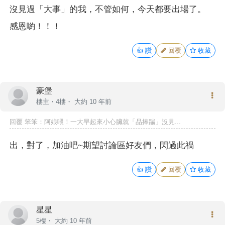
沒見過「大事」的我，不管如何，今天都要出場了。
感恩喲！！！
👍
讚
回覆
收藏
豪堡
樓主
・4樓・
大約 10 年前
回覆
笨笨
：阿娘喂！一大早起來小心臟就「品捧踹」沒見...
出，對了，加油吧~期望討論區好友們，閃過此禍
👍
讚
回覆
收藏
星星
5樓・
大約 10 年前