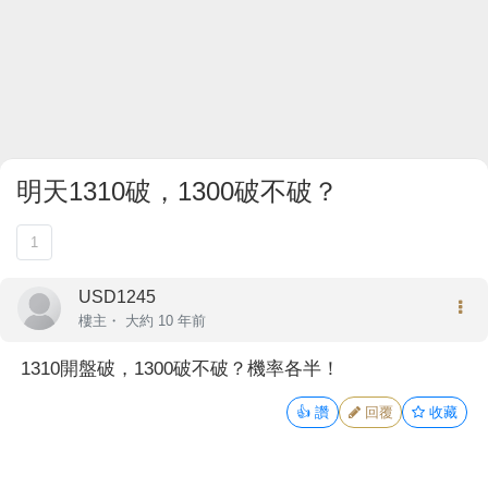
明天1310破，1300破不破？
1
USD1245
樓主
・
大約 10 年前
1310開盤破，1300破不破？機率各半！
👍
讚
回覆
收藏