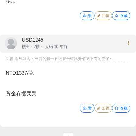
多...
👍
讚
回覆
收藏
USD1245
樓主
・7樓・
大約 10 年前
回覆
以馬利內
：外資的錢一直進來台幣猛升值這下有的套了~...
NTD1337/克
黃金存摺哭哭
👍
讚
回覆
收藏