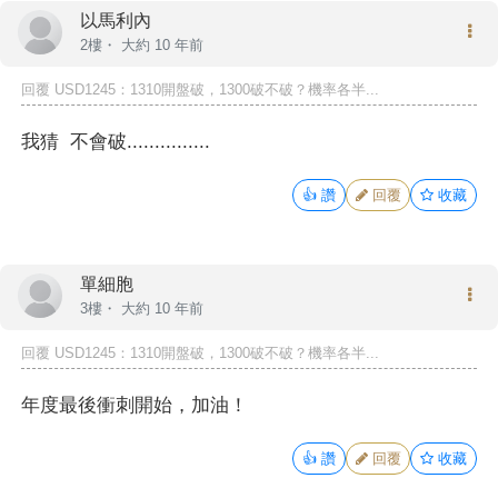
以馬利內
2樓・
大約 10 年前
回覆
USD1245
：1310開盤破，1300破不破？機率各半...
我猜 不會破...............
👍
讚
回覆
收藏
單細胞
3樓・
大約 10 年前
回覆
USD1245
：1310開盤破，1300破不破？機率各半...
年度最後衝刺開始，加油！
👍
讚
回覆
收藏