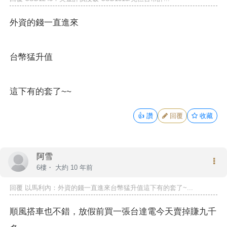
外資的錢一直進來
台幣猛升值
這下有的套了~~
👍
讚
回覆
收藏
阿雪
6樓・
大約 10 年前
回覆
以馬利內
：外資的錢一直進來台幣猛升值這下有的套了~...
順風搭車也不錯，放假前買一張台達電今天賣掉賺九千