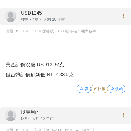
USD1245
樓主
・4樓・
大約 10 年前
回覆
USD1245
：1310開盤破，1300破不破？機率各半...
美金計價沒破 USD1315/克
但台幣計價創新低 NTD1339/克
👍
讚
回覆
收藏
以馬利內
5樓・
大約 10 年前
回覆
USD1245
：美金計價沒破 USD1315/克但台幣計...