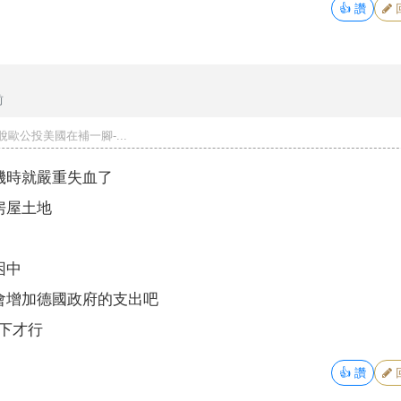
👍
讚
前
脫歐公投美國在補一腳-...
機時就嚴重失血了
房屋土地
困中
會增加德國政府的支出吧
下才行
👍
讚