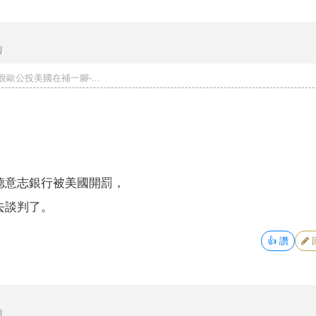
前
脫歐公投美國在補一腳-...
。
德意志銀行被美國開罰，
去談判了。
👍
讚
前