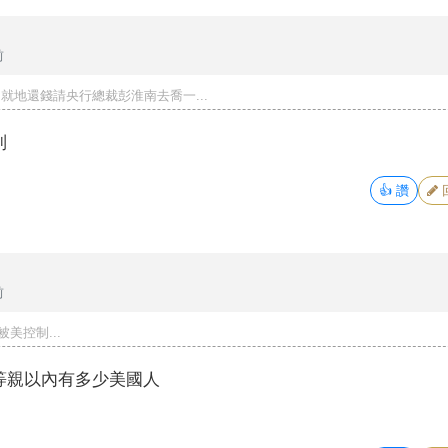
前
 就地還錢請央行總裁彭淮南去喬一...
制
👍
讚
前
美控制...
等親以內有多少美國人