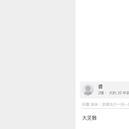
醬
2樓・
大約 10 年
回覆
歸休
：英國先行一招---
大災難