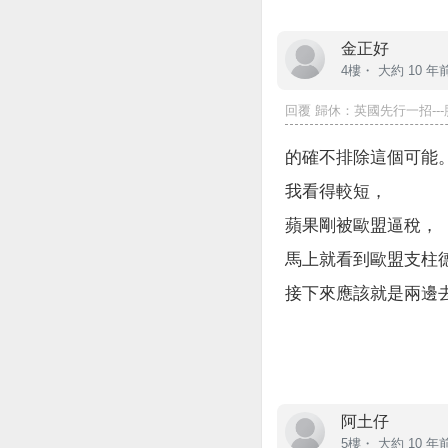
金正好
4樓・
大約 10 年
回覆
歸休
：英國先行一招---
的確不排除這個可能
我看得較短，
蘋果剛被歐盟逼稅，
馬上就看到歐盟支柱
接下來應該就是兩邊
阿土仔
5樓・
大約 10 年