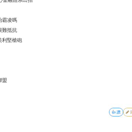
核心金融體系出招
治霸凌嗎
很難抵抗
美利堅槍砲
聯盟
👍
讚