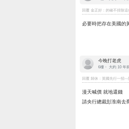
回覆
金正好
：的確不排除這
必要時把存在美國的
今晚打老虎
6樓・
大約 10 年
回覆
歸休
：英國先行一招---
漫天喊價 就地還錢
請央行總裁彭淮南去