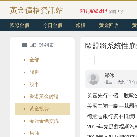
黃金價格資訊站
201,904,411
瀏覽人次
國際金價
今日金價
銀樓
黃金回收
黃
歐盟將系統性崩
回討論列表
全部
1
閒聊
歸休
樓主
・
大約 10 
股市
英國先行一招---脫歐
香港黃金討論
美國在補一腳---裁罰
黃金投資
德意志銀行資不抵債
金飾金條交流
2015年先是對福斯
原油