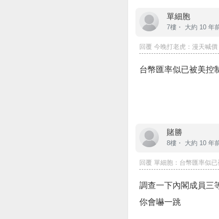
單細胞
7樓・
大約 10 年
回覆
今晚打老虎
：漫天喊價
台幣匯率似已被美控
賭勝
8樓・
大約 10 年
回覆
單細胞
：台幣匯率似已被
調查一下內閣成員三
你會嚇一跳