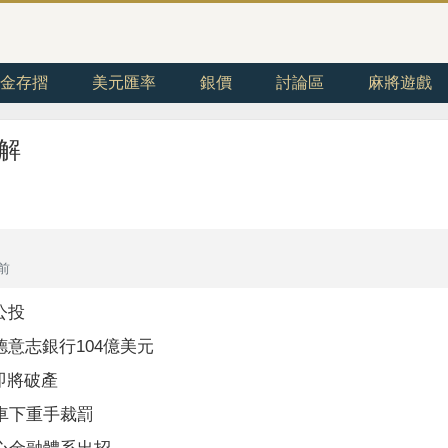
金存摺
美元匯率
銀價
討論區
麻將遊戲
解
年前
公投
德意志銀行104億美元
即將破產
汽車下重手裁罰