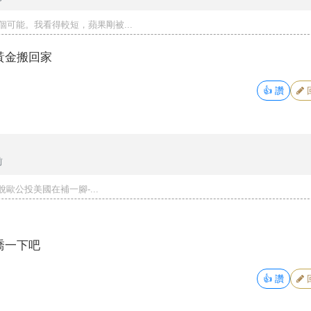
個可能。我看得較短，蘋果剛被...
黃金搬回家
👍
讚
前
脫歐公投美國在補一腳-...
喬一下吧
👍
讚