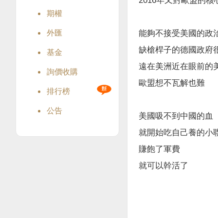
2016年又對歐盟的
期權
外匯
能夠不接受美國的政
缺槍桿子的德國政府
基金
遠在美洲近在眼前的
詢價收購
歐盟想不瓦解也難
排行榜
公告
美國吸不到中國的血
就開始吃自己養的小
賺飽了軍費
就可以幹活了