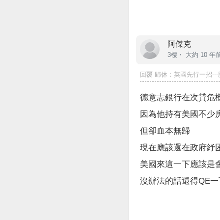
阿傑克
3樓・
大約 10 年
回覆
歸休
：英國先行一招---
德意志銀行在次貸危
因為他持有美國不少
但卻血本無歸
現在應該還在政府紓
美國來這一下應該是
沒辦法的話還得QE一