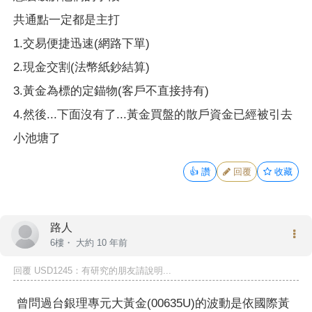
共通點一定都是主打
1.交易便捷迅速(網路下單)
2.現金交割(法幣紙鈔結算)
3.黃金為標的定錨物(客戶不直接持有)
4.然後...下面沒有了...黃金買盤的散戶資金已經被引去
小池塘了
👍
讚
回覆
收藏
路人
6樓・
大約 10 年前
回覆
USD1245
：有研究的朋友請說明...
曾問過台銀理專元大黃金(00635U)的波動是依國際黃