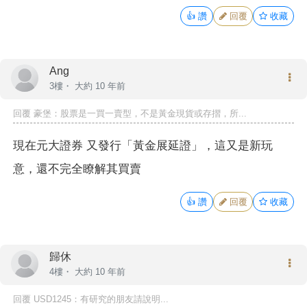
👍
讚
回覆
收藏
Ang
3樓・
大約 10 年前
回覆
豪堡
：股票是一買一賣型，不是黃金現貨或存摺，所...
現在元大證券 又發行「黃金展延證」，這又是新玩
意，還不完全瞭解其買賣
👍
讚
回覆
收藏
歸休
4樓・
大約 10 年前
回覆
USD1245
：有研究的朋友請說明...