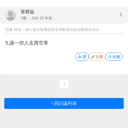
單釋蟲
7樓・
大約 10 年前
回覆
歸休
：銀行金控集團視黃金為動搖其統治根基的洪水...
5.讓一些人去買空單
👍
讚
回覆
收藏
1
回討論列表