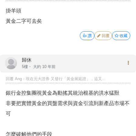
掛羊頭
黃金二字可去矣
👍
讚
回覆
收藏
歸休
5樓・
大約 10 年前
回覆
Ang
：現在元大證券 又發行「黃金展延證」，這又...
銀行金控集團視黃金為動搖其統治根基的洪水猛獸
非要把實體黃金的買盤需求與資金引流到新產品市場不
可
怎麼破解他們的手段