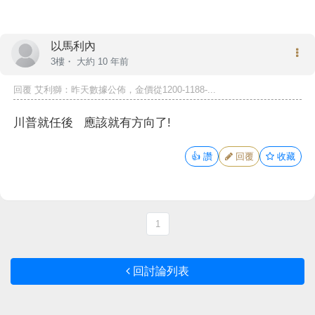
以馬利內
3樓・
大約 10 年前
回覆
艾利獅
：昨天數據公佈，金價從1200-1188-...
川普就任後 應該就有方向了!
👍
讚
回覆
收藏
1
回討論列表