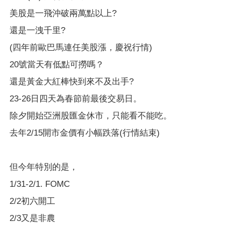
美股是一飛沖破兩萬點以上?
還是一洩千里?
(四年前歐巴馬連任美股漲，慶祝行情)
20號當天有低點可撈嗎？
還是黃金大紅棒快到來不及出手?
23-26日四天為春節前最後交易日。
除夕開始亞洲股匯金休市，只能看不能吃。
去年2/15開市金價有小幅跌落(行情結束)
但今年特別的是，
1/31-2/1. FOMC
2/2初六開工
2/3又是非農