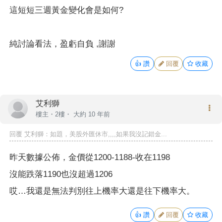
這短短三週黃金變化會是如何?
純討論看法，盈虧自負 ,謝謝
👍
讚
回覆
收藏
艾利獅
樓主
・2樓・
大約 10 年前
回覆
艾利獅
：如題，美股外匯休市,,,,如果我沒記錯金...
昨天數據公佈，金價從1200-1188-收在1198
沒能跌落1190也沒超過1206
哎…我還是無法判別往上機率大還是往下機率大。
👍
讚
回覆
收藏