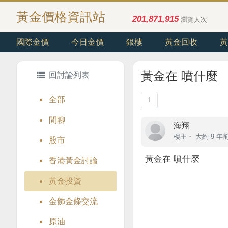
黃金價格資訊站
201,871,915
瀏覽人次
國際金價
今日金價
銀樓
黃金回收
黃
黃金在 噴什麼
回討論列表
全部
1
閒聊
海翔
樓主
・
大約 9 年
股市
黃金在 噴什麼
香港黃金討論
黃金投資
金飾金條交流
原油