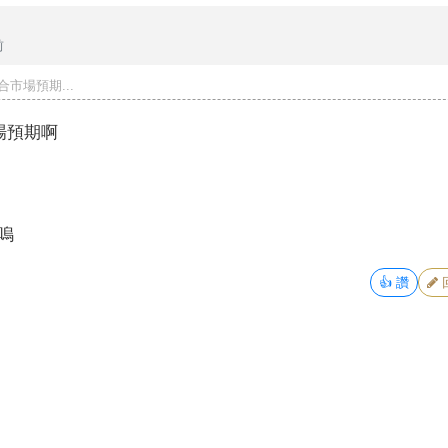
前
市場預期...
場預期啊
 嗚
👍
讚