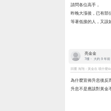
請問各位高手，
昨晚大漲後，已有部
等著低接的人，又該
亮金金
7樓・
大約 9 年前
回覆
海翔
：黃金在 噴什麼&nbs
為什麼宣佈升息後反
升息不是應該對黃金