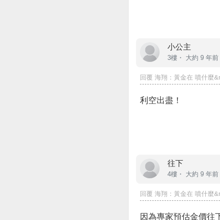
小公主
3樓・
大約 9 年前
回覆
海翔
：黃金在 噴什麼&nbs
利空出盡！
往下
4樓・
大約 9 年前
回覆
海翔
：黃金在 噴什麼&nbs
因為專家預估金價往