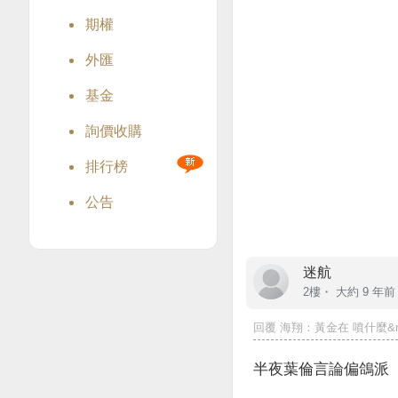
期權
外匯
基金
詢價收購
排行榜
公告
迷航
2樓・
大約 9 年前
回覆
海翔
：黃金在 噴什麼&nbs
半夜葉倫言論偏鴿派