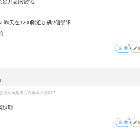
美金升息的變化
 昨天在1200附近加碼2個部隊
哈
👍
讚
前
息後反而是美元跌黃金大漲啊？...
場預期
👍
讚