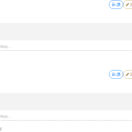
👍
讚
p;...
👍
讚
p;...
下