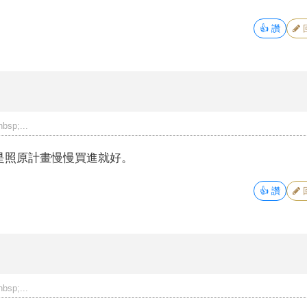
👍
讚
p;...
是照原計畫慢慢買進就好。
👍
讚
p;...