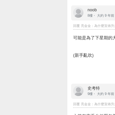
noob
8樓・
大約 9 年前
回覆
亮金金
：為什麼宣佈升
可能是為了下星期的
(新手亂吹)
史考特
9樓・
大約 9 年前
回覆
亮金金
：為什麼宣佈升