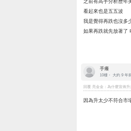
之前有高手分析歷年
看起來也是五五波
我是覺得再跌也沒多少
如果再跌就先放著了 
手癢
10樓・
大約 9 年
回覆
亮金金
：為什麼宣佈升
因為升太少不符合市