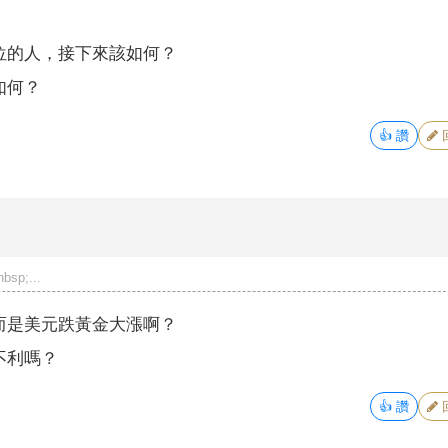
位的人，接下來該如何？
如何？
👍
讚
p;...
而是美元跌黃金大漲啊？
不利嗎？
👍
讚