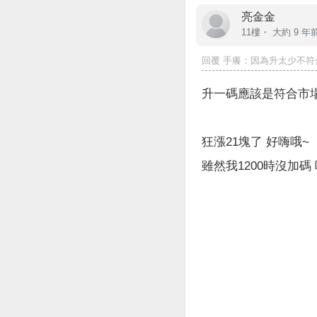
亮金金
11樓・
大約 9 年
回覆
手癢
：因為升太少不符合
升一碼應該是符合市
狂漲21塊了 好嗨哦~
雖然我1200時沒加碼