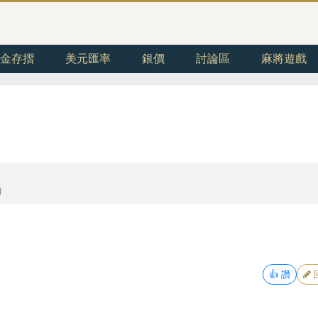
金存摺
美元匯率
銀價
討論區
麻將遊戲
前
👍
讚