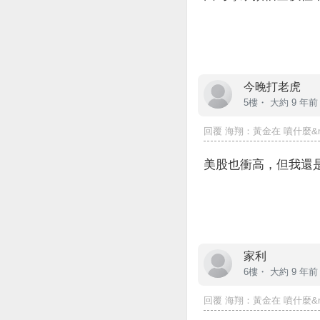
今晚打老虎
5樓・
大約 9 年前
回覆
海翔
：黃金在 噴什麼&nbs
美股也衝高，但我還
家利
6樓・
大約 9 年前
回覆
海翔
：黃金在 噴什麼&nbs