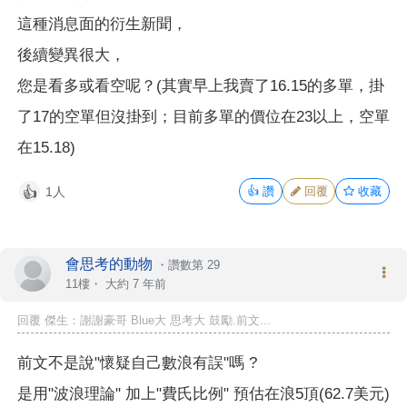
這種消息面的衍生新聞，
後續變異很大，
您是看多或看空呢？(其實早上我賣了16.15的多單，掛
了17的空單但沒掛到；目前多單的價位在23以上，空單
在15.18)
1人
👍
讚
回覆
收藏
👍
會思考的動物
・
讚數第 29
11樓・
大約 7 年前
回覆 傑生：謝謝豪哥 Blue大 思考大 鼓勵.前文...
前文不是說"懷疑自己數浪有誤"嗎 ?
是用"波浪理論" 加上"費氏比例" 預估在浪5頂(62.7美元)