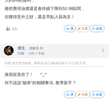
大約8%的獲利，
雖然覺得油價還是會持續下降到52-58區間，
但獲得意外之財，還是早點入袋為安！
1人
👍
讚
回覆
收藏
👍
傑生
・
讚數第 82
20樓・
大約 7 年前
回覆 會思考的動物：剛剛原油正2融券回補16.27元(昨天買...
換我賀喜您了 ! ^_^
何不說說"融券"的相關事項, 教導新手 ?
👍
讚
回覆
收藏