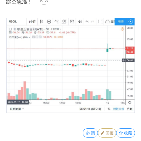
跳空急漲 ! ^_^
👍
讚
回覆
收藏