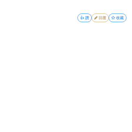
👍
讚
回覆
收藏