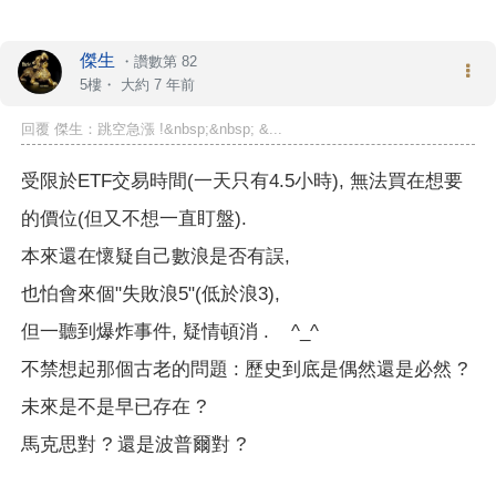
傑生
・
讚數第 82
5樓・
大約 7 年前
回覆 傑生：跳空急漲 !&nbsp;&nbsp; &...
受限於ETF交易時間(一天只有4.5小時), 無法買在想要
的價位(但又不想一直盯盤).
本來還在懷疑自己數浪是否有誤,
也怕會來個"失敗浪5"(低於浪3),
但一聽到爆炸事件, 疑情頓消 . ^_^
不禁想起那個古老的問題 : 歷史到底是偶然還是必然 ?
未來是不是早已存在 ?
馬克思對 ? 還是波普爾對 ?