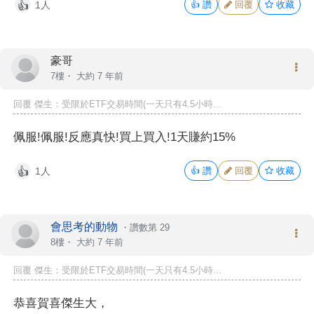
1人
👍
讚
回覆
收藏
👍
豪哥
7樓・
大約 7 年前
回覆 傑生：受限於ETF交易時間(一天只有4.5小時...
佩服!佩服!反應真快!買上買入!1天賺約15%
1人
👍
讚
回覆
收藏
👍
會思考的動物
・
讚數第 29
8樓・
大約 7 年前
回覆 傑生：受限於ETF交易時間(一天只有4.5小時...
恭喜賀喜傑生大，