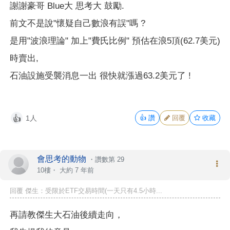
謝謝豪哥 Blue大 思考大 鼓勵.
前文不是說"懷疑自己數浪有誤"嗎 ?
是用"波浪理論" 加上"費氏比例" 預估在浪5頂(62.7美元)
時賣出,
石油設施受襲消息一出 很快就漲過63.2美元了 !
1人
👍
讚
回覆
收藏
👍
會思考的動物
・
讚數第 29
10樓・
大約 7 年前
回覆 傑生：受限於ETF交易時間(一天只有4.5小時...
再請教傑生大石油後續走向，