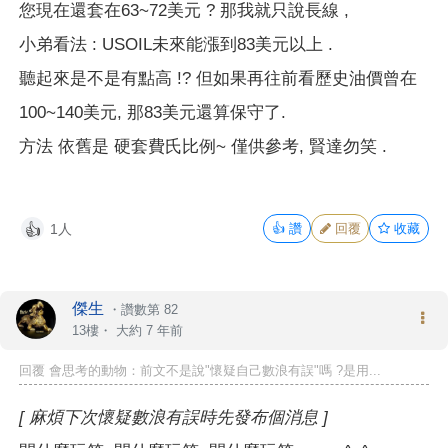
您現在還套在63~72美元 ? 那我就只說長線 ,
小弟看法 : USOIL未來能漲到83美元以上 .
聽起來是不是有點高 !? 但如果再往前看歷史油價曾在
100~140美元, 那83美元還算保守了.
方法 依舊是 硬套費氏比例~ 僅供參考, 賢達勿笑 .
1人
👍
讚
回覆
收藏
👍
傑生
・
讚數第 82
13樓・
大約 7 年前
回覆 會思考的動物：前文不是說"懷疑自己數浪有誤"嗎 ?是用...
[ 麻煩下次懷疑數浪有誤時先發布個消息 ]