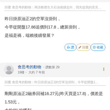
回覆 會思考的動物：再請教傑生大石油後續走向，我先提我的意見...
昨日掛原油正2的空單沒掛到，
今早從開盤17.86追價到17.8，總算掛到，
是福是禍，端賴後續發展？
👍
讚
回覆
收藏
會思考的動物
・
讚數第 29
19樓・
大約 7 年前
回覆 會思考的動物：昨日掛原油正2的空單沒掛到，今早從開盤1...
剛剛原油正2融券回補16.27元(昨天買是17.8)，價差是
1.53元，