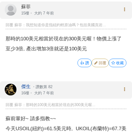
蘇菲
15樓・
大約 7 年前
回覆
蘇菲
：我想知道你是指紐約輕原油嗎？包括美國頁岩...
那時的100美元相當於現在的300美元喔！物價上漲了
至少3倍, 產出增加3倍就还是100美元
👍
讚
回覆
收藏
傑生
・
讚數第 82
16樓・
大約 7 年前
回覆
蘇菲
：那時的100美元相當於現在的300美元喔...
蘇前輩好~ 請多指教~~
今天USOIL(紐約)=61.5美元時, UKOIL(布蘭特)=67.7美