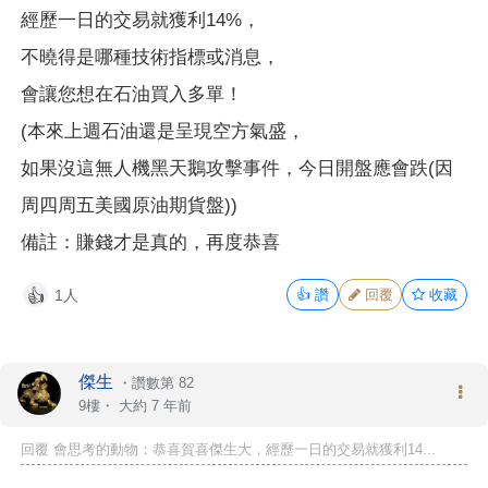
經歷一日的交易就獲利14%，
不曉得是哪種技術指標或消息，
會讓您想在石油買入多單！
(本來上週石油還是呈現空方氣盛，
如果沒這無人機黑天鵝攻擊事件，今日開盤應會跌(因
周四周五美國原油期貨盤))
備註：賺錢才是真的，再度恭喜
1人
👍
讚
回覆
收藏
👍
傑生
・
讚數第 82
9樓・
大約 7 年前
回覆 會思考的動物：恭喜賀喜傑生大，經歷一日的交易就獲利14...