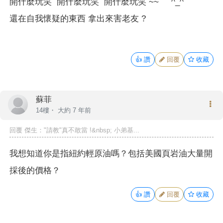
開什麼玩笑 開什麼玩笑 開什麼玩笑 ~~ ^_^
還在自我懷疑的東西 拿出來害老友 ?
👍
讚
回覆
收藏
蘇菲
14樓・
大約 7 年前
回覆 傑生："請教"真不敢當 !&nbsp; 小弟基...
我想知道你是指紐約輕原油嗎？包括美國頁岩油大量開
採後的價格？
👍
讚
回覆
收藏