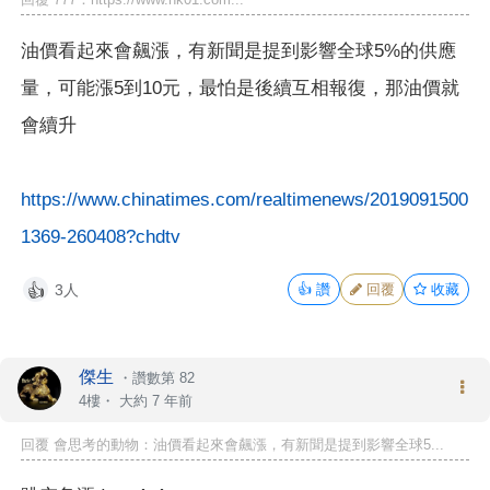
油價看起來會飆漲，有新聞是提到影響全球5%的供應
量，可能漲5到10元，最怕是後續互相報復，那油價就
會續升
https://www.chinatimes.com/realtimenews/2019091500
1369-260408?chdtv
3人
👍
讚
回覆
收藏
👍
傑生
・
讚數第 82
4樓・
大約 7 年前
回覆 會思考的動物：油價看起來會飆漲，有新聞是提到影響全球5...