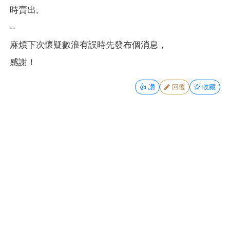
時賣出,
--
麻煩下次懷疑數浪有誤時先發布個消息，
感謝！
👍
讚
回覆
收藏