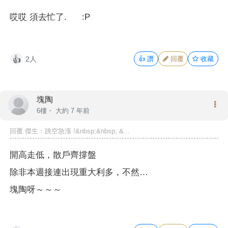
哎哎 須去忙了. :P
2人
👍
讚
回覆
收藏
👍
塊陶
6樓・
大約 7 年前
回覆 傑生：跳空急漲 !&nbsp;&nbsp; &...
開高走低，散戶齊撐盤
除非本週接連出現重大利多，不然…
塊陶呀～～～