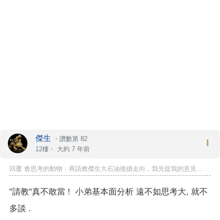
傑生
・
讚數第 82
12樓・
大約 7 年前
回覆 會思考的動物：再請教傑生大石油後續走向，我先提我的意見...
"請教"真不敢當 ! 小弟基本面分析 遠不如思考大, 就不
多談 .