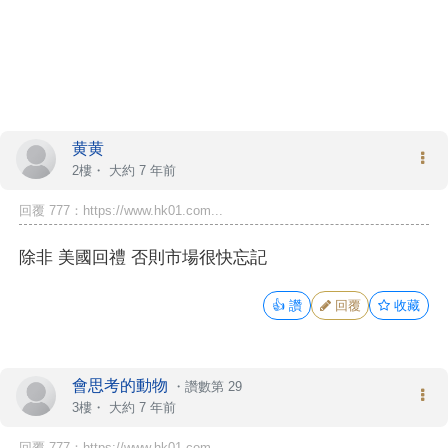
黄黄
2樓・
大約 7 年前
回覆 777：https://www.hk01.com...
除非 美國回禮 否則市場很快忘記
👍
讚
回覆
收藏
會思考的動物
・
讚數第 29
3樓・
大約 7 年前
回覆 777：https://www.hk01.com...