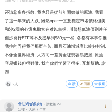
回覆 傑生：蘇前輩好~ 請多指教~~今天USOIL(...
还請您多多指教, 我也只是從前年開始做的原油, 我看
了這一年来的大跌, 雖然opec一直想穩定巿埸價格但美
和沙2國的心懷鬼胎实在难以掌握, 川普想低油價到連任
但沙発行ETF等不及盡早到$80元一桶, 各都有本事你推
我拉的弄得我們那麼辛苦, 而且石油增減產比較好控制,
不像全世界經濟, 大方向一差黄金涨勢容易把握, 原油
容易赚錢但很難做, 我向你們学習了很多, 互相幫助, 謝
謝
2人
👍
讚
回覆
收藏
👍
會思考的動物
・
讚數第 29
18樓・
大約 7 年前