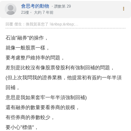
會思考的動物
・
讚數第 29
21樓・
大約 7 年前
回覆 傑生：換我賀喜您了 !&nbsp;&nbsp;...
石油"融券"的操作，
就像一般股票一樣，
要考慮整戶維持率的問題，
差別是比較沒有像股票發股利有強制回補的問題，
(但上次我問我的證券業務，他提當初有簽約一年半須
回補，
意思是我如果套牢一年半須強制回補)
還有融券的數量要看券商的規模，
有些券商的券數較少，
要小心"標借"，