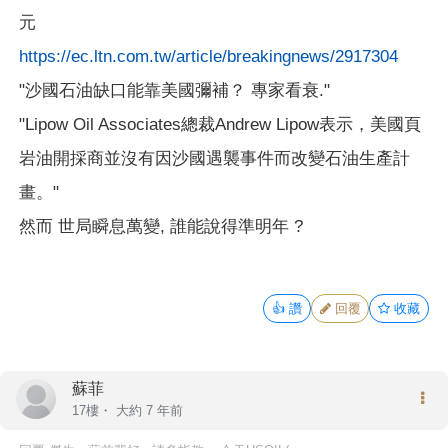
元
https://ec.ltn.com.tw/article/breakingnews/2917304
"沙國石油缺口能靠美國彌補？ 專家看衰."
"Lipow Oil Associates總裁Andrew Lipow表示，美國頁
岩油開採商並沒有因沙國遇襲事件而改變石油生產計
畫。"
然而 世局瞬息萬變, 誰能說得準明年 ?
👍
讚
回覆
收藏
蘇菲
17樓・
大約 7 年前