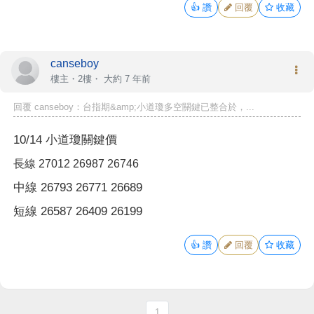
👍
讚
回覆
收藏
canseboy
樓主
・2樓・
大約 7 年前
回覆 canseboy：台指期&amp;小道瓊多空關鍵已整合於，...
10/14 小道瓊關鍵價
長線 27012 26987 26746
中線 26793 26771 26689
短線 26587 26409 26199
👍
讚
回覆
收藏
1