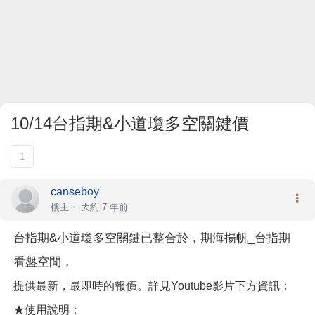
10/14台指期&小道瓊多空關鍵價
1
canseboy
樓主
・
大約 7 年前
台指期&小道瓊多空關鍵已整合於，期海揚帆_台指期
看盤空間，
提供最新，最即時的報價。詳見Youtube影片下方資訊：
★使用說明：