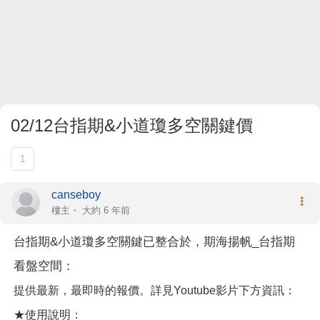
02/12台指期&小道瓊多空關鍵價
1
canseboy
樓主
・
大約 6 年前
台指期&小道瓊多空關鍵已整合於，期海揚帆_台指期
看盤空間：
提供最新，最即時的報價。詳見Youtube影片下方資訊：
★使用說明：