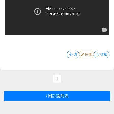
👍
讚
回覆
收藏
1
回討論列表