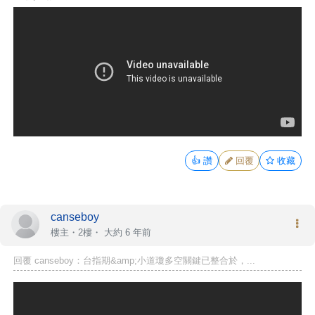
👍
讚
回覆
收藏
canseboy
樓主
・2樓・
大約 6 年前
回覆 canseboy：台指期&amp;小道瓊多空關鍵已整合於，...