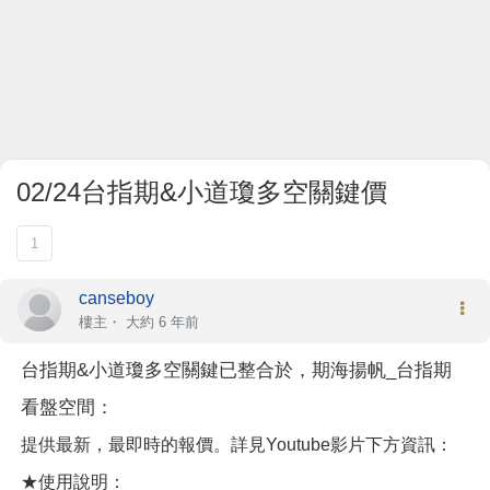
02/24台指期&小道瓊多空關鍵價
1
canseboy
樓主
・
大約 6 年前
台指期&小道瓊多空關鍵已整合於，期海揚帆_台指期
看盤空間：
提供最新，最即時的報價。詳見Youtube影片下方資訊：
★使用說明：