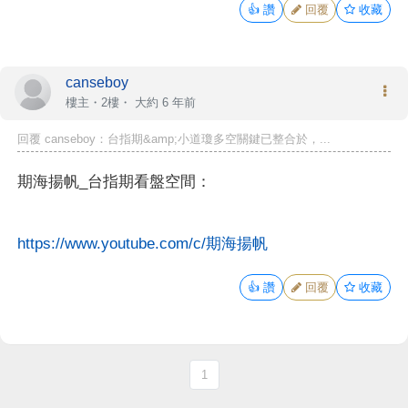
👍
讚
回覆
收藏
canseboy
樓主
・2樓・
大約 6 年前
回覆 canseboy：台指期&amp;小道瓊多空關鍵已整合於，...
期海揚帆_台指期看盤空間：
https://www.youtube.com/c/期海揚帆
👍
讚
回覆
收藏
1