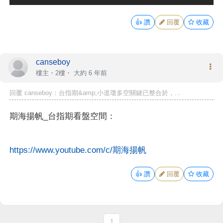
👍
讚
回覆
收藏
canseboy
樓主
・2樓・
大約 6 年前
回覆 canseboy：台指期&amp;小道瓊多空關鍵已整合於，...
期海揚帆_台指期看盤空間：
https://www.youtube.com/c/期海揚帆
👍
讚
回覆
收藏
1