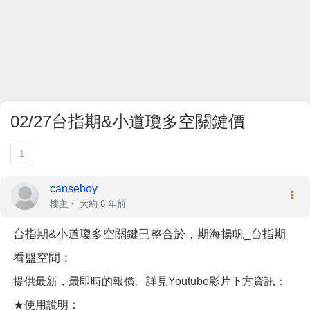
02/27台指期&小道瓊多空關鍵價
1
canseboy
樓主
・
大約 6 年前
台指期&小道瓊多空關鍵已整合於，期海揚帆_台指期
看盤空間：
提供最新，最即時的報價。詳見Youtube影片下方資訊：
★使用說明：