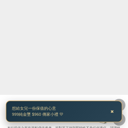
想給女兒一份保值的心意
黃金價格資訊站.
999純金墜 $960 傳家小禮 💛
© 2009-2026 All rights reserved.