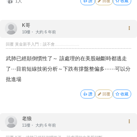
1人
👍
讚
回覆
收藏
👍
K哥
10樓・
大約 6 年前
回覆 黃金新手入門：該不會....................
武肺已經顛倒慣性了～ 該處理的在美股融斷時都逃走
了⋯目前短線技術分析～下跌有撐盤整偏多⋯⋯可以分
批進場
👍
讚
回覆
收藏
老狼
11樓・
大約 6 年前