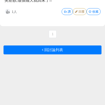
美差額,做個幾天就回來了!!
1人
👍
讚
回覆
收藏
👍
1
回討論列表