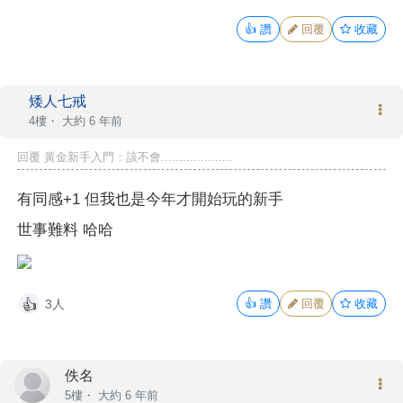
👍
讚
回覆
收藏
矮人七戒
4樓・
大約 6 年前
回覆 黃金新手入門：該不會....................
有同感+1 但我也是今年才開始玩的新手
世事難料 哈哈
3人
👍
讚
回覆
收藏
👍
佚名
5樓・
大約 6 年前