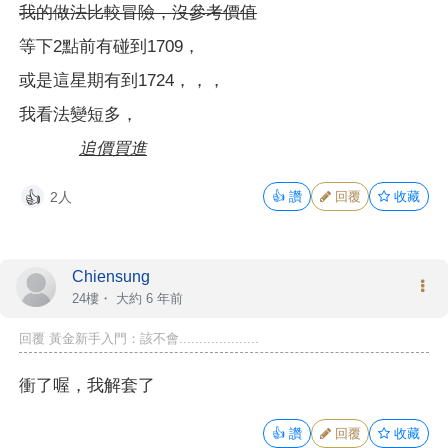
我的做法比較冒險，沒參考價值
等下2點前有碰到1709，
或是這星期有到1724，，，
我看法變短多，
追價買進
2人
👍
讚
回覆
收藏
👍
Chiensung
24樓・
大約 6 年前
回覆 黃金新手入門：該不會....................
衝了喔，我解套了
👍
讚
回覆
收藏