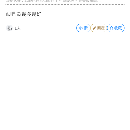
回覆
K哥
：武肺已經顛倒慣性了～ 該處理的在美股融斷...
跌吧 跌越多越好
1人
👍
讚
回覆
收藏
👍