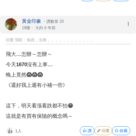
黃金印象
・
讚數第 20
19樓・
大約 6 年前
回覆 飛影：偷跑，沒揪，，，，，，，，，，，...
飛大…怎辦～怎辦～
今天1670沒有上車…
晚上竟然😱😱😱
《還好我上週有小補一些》
這下，明天看漲看跌都不怕😁
這就是有買有保險的概念嗎～
1人
👍
讚
回覆
收藏
👍