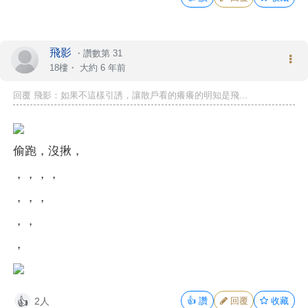
飛影
・
讚數第 31
18樓・
大約 6 年前
回覆 飛影：如果不這樣引誘，讓散戶看的癢癢的明知是飛...
偷跑，沒揪，
，，，，
，，，
，，
，
2人
👍
讚
回覆
收藏
👍