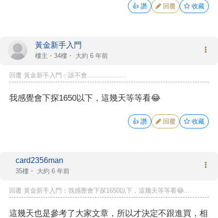
👍
讚
回覆
收藏
黃金新手入門
樓主
・34樓・
大約 6 年前
回覆 黃金新手入門：該不會....................
我感覺會下探1650以下，這幾天等等看😂
👍
讚
回覆
收藏
card2356man
35樓・
大約 6 年前
回覆 黃金新手入門：我感覺會下探1650以下，這幾天等等看😂...
這幾天也是參考了大家文章，所以才決定不跟進買，相