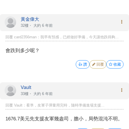
黃金偉大
32樓・
大約 6 年前
回覆 card2356man：我早有預感，已經做好準備，今天讓他跌得夠...
會跌到多少呢？
👍
讚
回覆
收藏
Vault
33樓・
大約 6 年前
回覆 Vault：看準，友軍子彈量用完時，隨時準備進場支援...
1676.7美元先支援友軍幾盎司，膽小，局勢混沌不明。