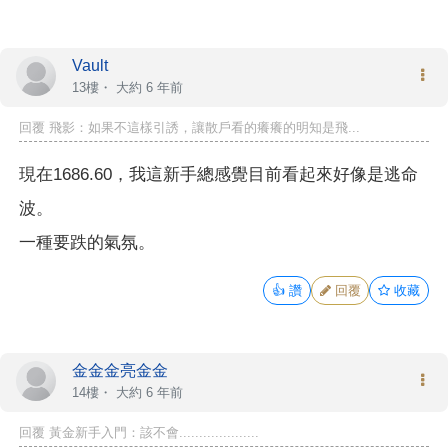
Vault
13樓・
大約 6 年前
回覆 飛影：如果不這樣引誘，讓散戶看的癢癢的明知是飛...
現在1686.60，我這新手總感覺目前看起來好像是逃命
波。
一種要跌的氣氛。
👍
讚
回覆
收藏
金金金亮金金
14樓・
大約 6 年前
回覆 黃金新手入門：該不會....................