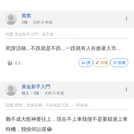
窩窩
2樓・
大約 6 年前
回覆 黃金新手入門：該不會....................
死撐活稱...不跌就是不跌...一跌就有人在搶著入市...
2人
👍
讚
回覆
收藏
👍
黃金新手入門
樓主
・3樓・
大約 6 年前
回覆 窩窩：死撐活稱...不跌就是不跌...一跌就有...
難不成大怒神要往上，現在不上車我僅不是要錯過上車
時機，我情何以堪😂