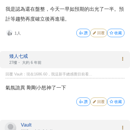
我是認為還在盤整，今天一早如預期的出光了一半。預
計等趨勢再度確立後再進場。
1人
👍
讚
回覆
收藏
👍
矮人七戒
27樓・
大約 6 年前
回覆 Vault：現在1686.60，我這新手總感覺目前看...
氣氛詭異 剛剛小怒神了一下
👍
讚
回覆
收藏
Vault