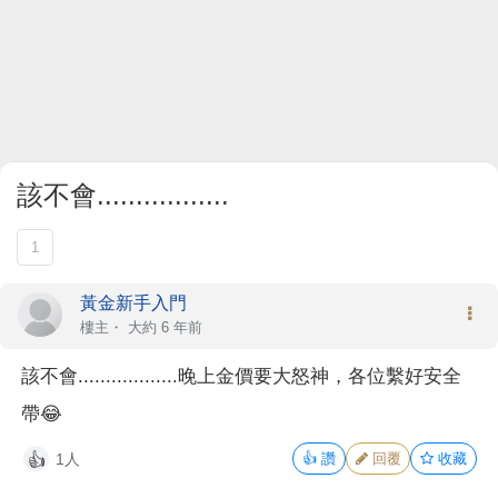
該不會.................
1
黃金新手入門
樓主
・
大約 6 年前
該不會..................晚上金價要大怒神，各位繫好安全
帶😂
1人
👍
讚
回覆
收藏
👍