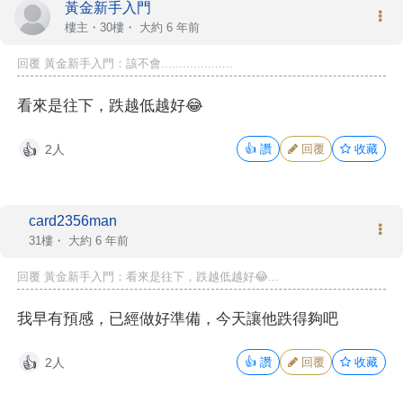
黃金新手入門
樓主
・30樓・
大約 6 年前
回覆 黃金新手入門：該不會....................
看來是往下，跌越低越好😂
2人
👍
讚
回覆
收藏
👍
card2356man
31樓・
大約 6 年前
回覆 黃金新手入門：看來是往下，跌越低越好😂...
我早有預感，已經做好準備，今天讓他跌得夠吧
2人
👍
讚
回覆
收藏
👍