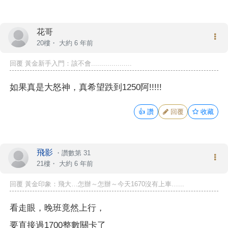
花哥
20樓・
大約 6 年前
回覆 黃金新手入門：該不會....................
如果真是大怒神，真希望跌到1250阿!!!!!
👍
讚
回覆
收藏
飛影
・
讚數第 31
21樓・
大約 6 年前
回覆 黃金印象：飛大…怎辦～怎辦～今天1670沒有上車…...
看走眼，晚班竟然上行，
要直接過1700整數關卡了