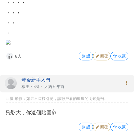
，，，，
，，，
，，
，
6人
👍
讚
回覆
收藏
👍
黃金新手入門
樓主
・7樓・
大約 6 年前
回覆 飛影：如果不這樣引誘，讓散戶看的癢癢的明知是飛...
飛影大，你這個貼圖👍
👍
讚
回覆
收藏