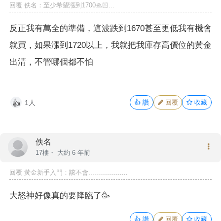
回覆
佚名
：至少希望漲到1700🙏🏻...
反正我有萬全的準備，這波跌到1670甚至更低我有機會
就買，如果漲到1720以上，我就把我庫存高價位的黃金
出清，不管哪個都不怕
1人
👍
讚
回覆
收藏
👍
佚名
17樓・
大約 6 年前
回覆 黃金新手入門：該不會....................
大怒神好像真的要降臨了🥳
👍
讚
回覆
收藏