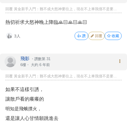
回覆 黃金新手入門：難不成大怒神要往上，現在不上車我僅不是要...
熱切祈求大怒神晚上降臨🙏🏻🙏🏻🙏🏻
3人
👍
讚
回覆
收藏
👍
飛影
・
讚數第 31
6樓・
大約 6 年前
回覆 黃金新手入門：難不成大怒神要往上，現在不上車我僅不是要...
如果不這樣引誘，
讓散戶看的癢癢的
明知是飛蛾撲火，
還是讓人心甘情願跳進去