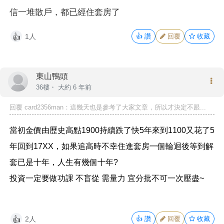
信一堆散戶，都已經住套房了
1人
👍
讚
回覆
收藏
👍
東山鴨頭
36樓・
大約 6 年前
回覆 card2356man：這幾天也是參考了大家文章，所以才決定不跟...
當初金價由歷史高點1900持續跌了快5年來到1100又花了5
年回到17XX，如果追高時不幸住進套房一個輪迴後等到解
套已是十年，人生有幾個十年?
投資一定要做功課 不盲從 需量力 宜分批不可一次壓盡~
2人
👍
讚
回覆
收藏
👍