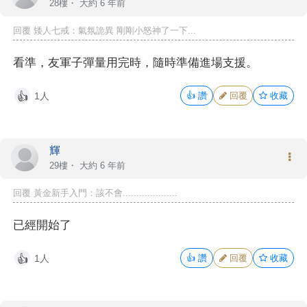
28樓・
大約 6 年前
回覆 矮人七戒：氣氛詭異 剛剛小怒神了一下...
看準，友軍子彈量用完時，隨時準備進場支援。
1人
👍
讚
回覆
收藏
👍
輝
29樓・
大約 6 年前
回覆 黃金新手入門：該不會....................
已經開始了
1人
👍
讚
回覆
收藏
👍