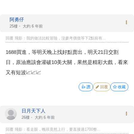
阿勇仔
25樓・
大約 6 年前
回覆 飛影：我的做法比較冒險，沒參考價值等下2點前有...
1688買進，等明天晚上找好點賣出，明天21日交割
日，原油應該會灌破10美大關，果然是精彩大戲，看來
又有短波📈📈📈
👍
讚
回覆
收藏
日月天下人
26樓・
大約 6 年前
回覆 飛影：看走眼，晚班竟然上行，要直接過1700整...