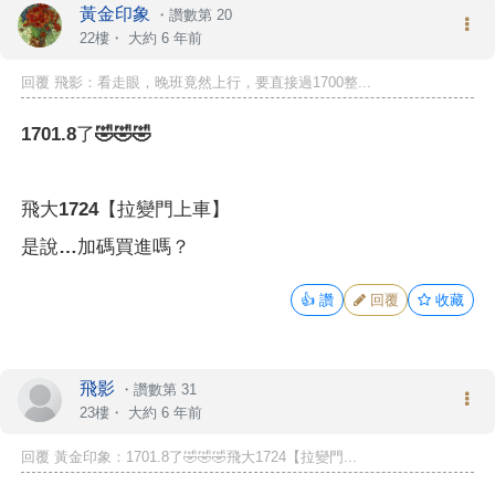
黃金印象
・
讚數第 20
22樓・
大約 6 年前
回覆 飛影：看走眼，晚班竟然上行，要直接過1700整...
1701.8了🤣🤣🤣
飛大1724【拉變門上車】
是說…加碼買進嗎？
👍
讚
回覆
收藏
飛影
・
讚數第 31
23樓・
大約 6 年前
回覆 黃金印象：1701.8了🤣🤣🤣飛大1724【拉變門...