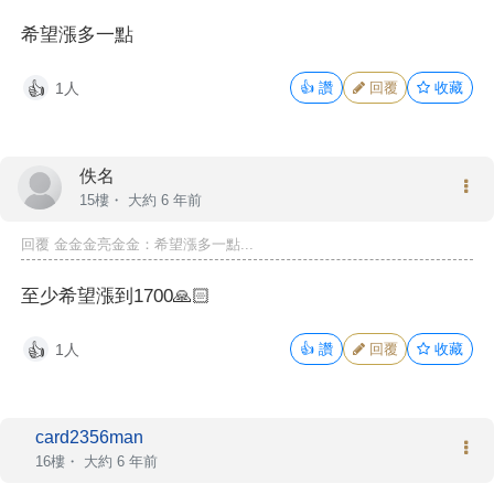
希望漲多一點
1人
👍
讚
回覆
收藏
👍
佚名
15樓・
大約 6 年前
回覆 金金金亮金金：希望漲多一點...
至少希望漲到1700🙏🏻
1人
👍
讚
回覆
收藏
👍
card2356man
16樓・
大約 6 年前