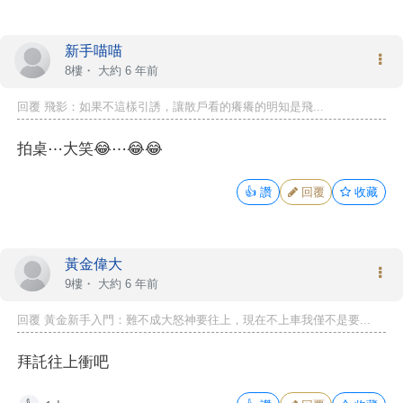
新手喵喵
8樓・
大約 6 年前
回覆 飛影：如果不這樣引誘，讓散戶看的癢癢的明知是飛...
拍桌⋯大笑😂⋯😂😂
👍
讚
回覆
收藏
黃金偉大
9樓・
大約 6 年前
回覆 黃金新手入門：難不成大怒神要往上，現在不上車我僅不是要...
拜託往上衝吧