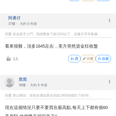
阿勇仔
37樓・
大約 6 年前
回覆 黃金新手入門：我感覺會下探1650以下，這幾天等等看😂...
看來很難，頂多1645左右，美方突然資金狂收盤
2人
👍
讚
回覆
收藏
👍
窩窩
38樓・
大約 6 年前
回覆
東山鴨頭
：當初金價由歷史高點1900持續跌了快5年...
現在這個情況只要不要買在最高點,每天上下都有個60