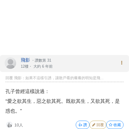
飛影
・
讚數第 31
12樓・
大約 6 年前
回覆 飛影：如果不這樣引誘，讓散戶看的癢癢的明知是飛...
孔子曾經這樣說過：
“愛之欲其生，惡之欲其死。既欲其生，又欲其死，是
惑也。”
10人
👍
讚
回覆
收藏
👍