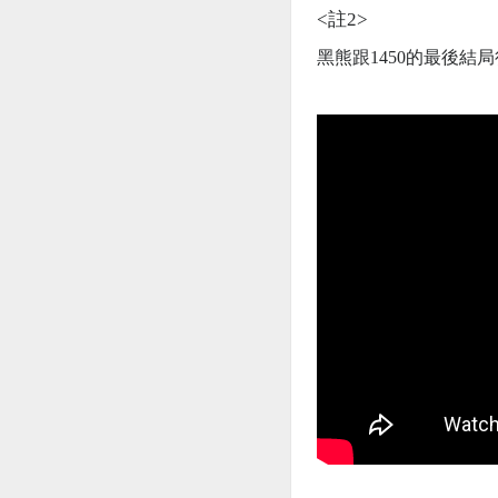
<
註2
>
黑熊跟
1450
的最後結局