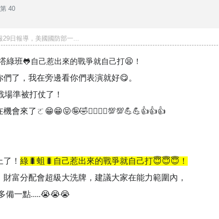
第 40
29日報導，美國國防部一...
塔綠班
😫
🐸
自己惹出來的戰爭就自己打
！
你們了，我在旁邊看你們表演就好😋。
戰場準被打仗了！
在機會來了ㄛ
😁😁😝🤪🤣🙋‍♂️🙋‍♀️💯💯💪💪👍👍👍
上了！
綠
🐛
蛆
🐛
自己惹出來的戰爭就自己打😇😇😇
！
，財富分配會超級大洗牌，建議大家在能力範圍內，
多備一點
.....😭😭😭