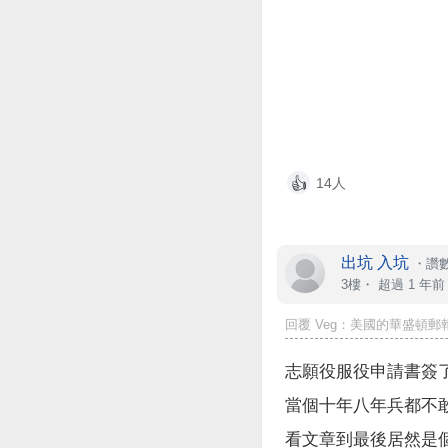
14人
👍
出坑 入坑
・
讚數
3樓・
超過 1 年前
回覆
Veg
：美國的華盛頓郵報
志願役服役申請書簽
當個十年八年兵都不
看文章到最後居然是