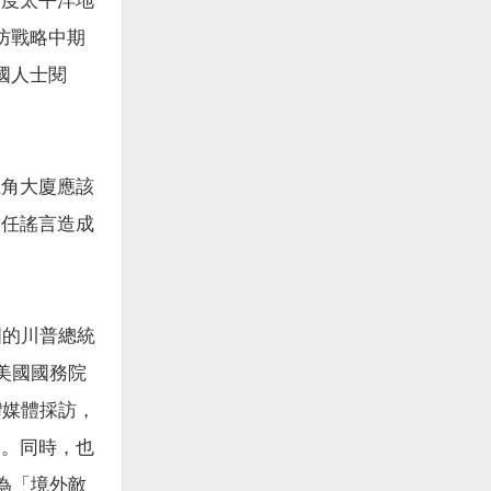
印度太平洋地
防戰略中期
國人士閱
五角大廈應該
放任謠言造成
國的川普總統
美國國務院
灣媒體採訪，
全。同時，也
為「境外敵