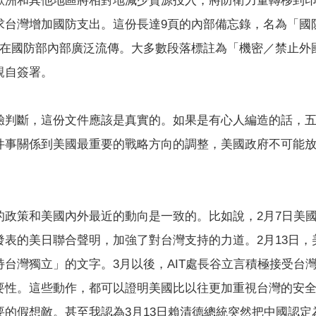
歐洲和其他地區將相對地減少資源投入，將防衛力量轉移到
求台灣增加國防支出。這份長達9頁的內部備忘錄，名為「國
旬在國防部內部廣泛流傳。大多數段落標註為「機密／禁止外
親自簽署。
驗判斷，這份文件應該是真實的。如果是有心人編造的話，
件事關係到美國最重要的戰略方向的調整，美國政府不可能
的政策和美國內外最近的動向是一致的。比如說，2月7日美
發表的美日聯合聲明，加強了對台灣支持的力道。2月13日，
台灣獨立」的文字。3月以後，AIT處長谷立言積極接受台
要性。這些動作，都可以證明美國比以往更加重視台灣的安
要的假想敵。甚至我認為3月13日賴清德總統突然把中國認定