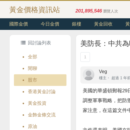
黃金價格資訊站
201,895,546
瀏覽人次
國際金價
今日金價
銀樓
黃金回收
黃
美防長：中共為
回討論列表
全部
1
閒聊
Veg
樓主
・
超過 1 年
股市
美國的華盛頓郵報2
香港黃金討論
調整軍事戰略，把防
黃金投資
家注意，在這篇文件
金飾金條交流
原油