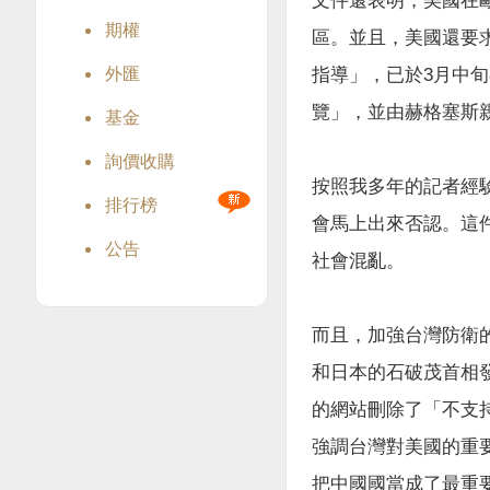
文件還表明，美國在
期權
區。並且，美國還要
外匯
指導」，已於3月中
覽」，並由赫格塞斯
基金
詢價收購
按照我多年的記者經
排行榜
會馬上出來否認。這
公告
社會混亂。
而且，加強台灣防衛
和日本的石破茂首相
的網站刪除了「不支持
強調台灣對美國的重
把中國國當成了最重