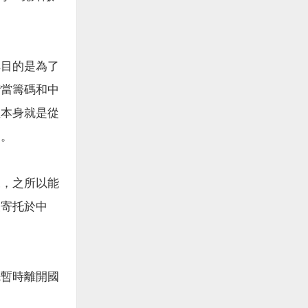
其目的是為了
灣當籌碼和中
至本身就是從
向。
來，之所以能
望寄托於中
先暫時離開國