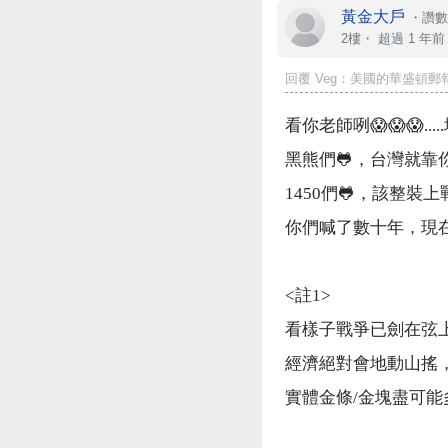
黃金大戶
・
讚數
2樓・
超過 1 年前
回覆
Veg
：美國的華盛頓郵報
看你老師咧😱😱😱
.....
黑熊們
🐸
，台灣就靠
1450
們
🐸
，該整裝上
你們喊了數十年，現
<
註1
>
看樣子戰爭已劍在弦
經濟絕對會地動山搖
實體金條
/
金塊盡可能