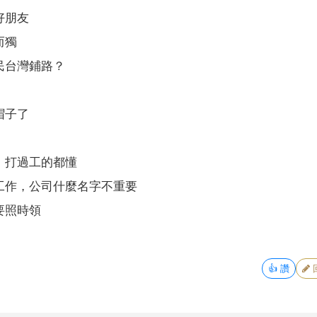
好朋友
而獨
民台灣鋪路？
帽子了
，打過工的都懂
工作，公司什麼名字不重要
要照時領
👍
讚