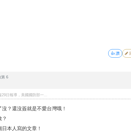
👍
讚
第 6
29日報導，美國國防部一...
了沒？還沒簽就是不愛台灣哦！
敢？
個日本人寫的文章！