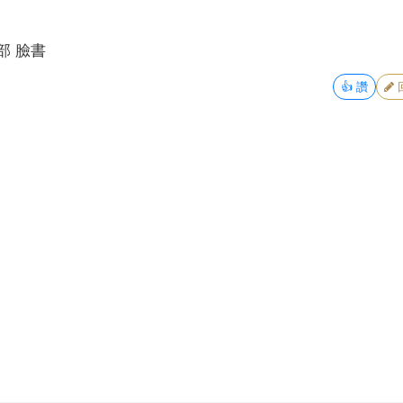
部 臉書
👍
讚