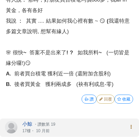
黃金，各有各好
我說 :
其實 .... 結果如何我心裡有數 ~ 😏
(
我還特意
多篇文章說明, 想幫有緣人)
🌸
很快~ 答案不是出來了! ? 如我所料~
(一切皆是
緣分囉!)
😏
A. 前者買台積電
獲利近
一倍
(還附加
含股利
)
B. 後者買黃金
獲利
兩成多
(
袂有
利或息-零)
👍
讚
回覆
收藏
小鯨
・
讚數第 19
17樓・
10 月前