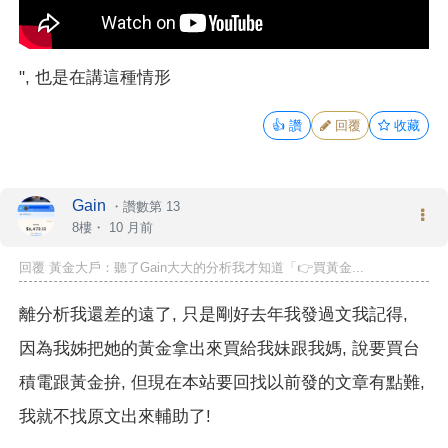
", 也是在講這種情形
👍
讚
回覆
收藏
Gain
・
讚數第 13
8樓・
10 月前
回覆 黃金大戶：聽了Gain大大的分析我才知道「👉買黃金...
離分析我還差的遠了, 只是剛好去年我發過文我記得,
因為我姊把她的黃金拿出來買給我妹跟我媽, 說要買台
積電跟黃金拚, 但現在本站要回找以前發的文章有點難,
我就不找原文出來輔助了!