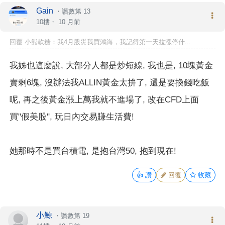
Gain
・
讚數第 13
10樓・
10 月前
回覆
小熊軟糖
：我4月股災我買鴻海，我記得第一天拉漲停什...
我姊也這麼說, 大部分人都是炒短線, 我也是, 10塊黃金
賣剩6塊, 沒辦法我ALLIN黃金太拚了, 還是要換錢吃飯
呢, 再之後黃金漲上萬我就不進場了, 改在CFD上面
買"假美股", 玩日內交易賺生活費!
她那時不是買台積電, 是抱台灣50, 抱到現在!
👍
讚
回覆
收藏
小鯨
・
讚數第 19