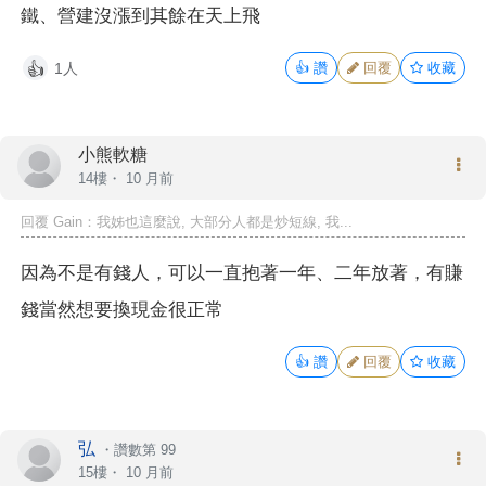
鐵、營建沒漲到其餘在天上飛
1人
👍
讚
回覆
收藏
👍
小熊軟糖
14樓・
10 月前
回覆 Gain：我姊也這麼說, 大部分人都是炒短線, 我...
因為不是有錢人，可以一直抱著一年、二年放著，有賺
錢當然想要換現金很正常
👍
讚
回覆
收藏
弘
・
讚數第 99
15樓・
10 月前