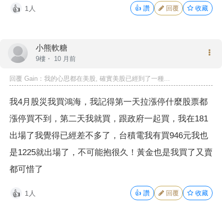
1人
👍
讚
回覆
收藏
👍
小熊軟糖
9樓・
10 月前
回覆 Gain：我的心思都在美股, 確實美股已經到了一種...
我4月股災我買鴻海，我記得第一天拉漲停什麼股票都
漲停買不到，第二天我就買，跟政府一起買，我在181
出場了我覺得已經差不多了，台積電我有買946元我也
是1225就出場了，不可能抱很久！黃金也是我買了又賣
都可惜了
1人
👍
讚
回覆
收藏
👍