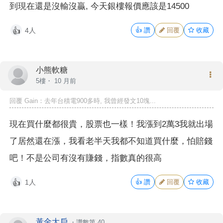
到現在還是沒輸沒贏, 今天銀樓報價應該是14500
4人
👍
讚
回覆
收藏
👍
小熊軟糖
5樓・
10 月前
回覆 Gain：去年台積電900多時, 我曾經發文10塊...
現在買什麼都很貴，股票也一樣！我漲到2萬3我就出場
了居然還在漲，我看老半天我都不知道買什麼，怕賠錢
吧！不是公司有沒有賺錢，指數真的很高
1人
👍
讚
回覆
收藏
👍
黃金大戶
・
讚數第 40