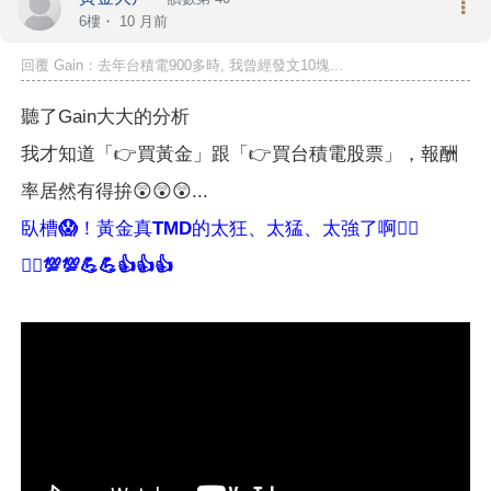
6樓・
10 月前
回覆 Gain：去年台積電900多時, 我曾經發文10塊...
聽了Gain大大的分析
我才知道「👉買黃金」跟「👉買台積電股票」，報酬
率居然有得拚😲😲😲...
臥槽😱！黃金真TMD的太狂、太猛、太強了啊🙋‍♀️
🙋‍♂️💯💯💪💪👍👍👍