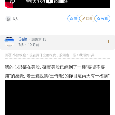
6人
👍
讚
回覆
收藏
👍
Gain
・
讚數第 13
7樓・
10 月前
回覆
小熊軟糖
：現在買什麼都很貴，股票也一樣！我漲到2萬...
我的心思都在美股, 確實美股已經到了一種"要貨不要
錢"的感覺, 老王愛說笑(王倚隆)的節目這兩天有一檔講"