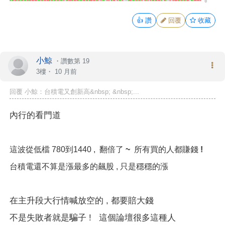
👍
讚
回覆
收藏
小鯨
・
讚數第 19
3樓・
10 月前
回覆 小鯨：台積電又創新高&nbsp; &nbsp;...
內行的看門道
這波從低檔 780到1440 ,
翻倍了 ~ 所有買的人都賺錢 !
台積電還不算是漲最多的飆股 , 只是穩穩的漲
在主升段大行情喊放空的 , 都要賠大錢
不是失敗者就是騙子 ! 這個論壇很多這種人