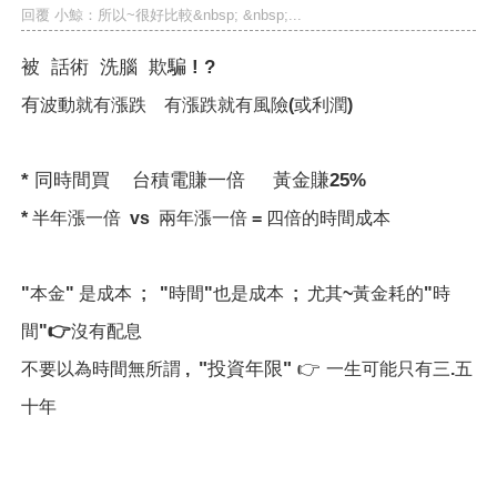
回覆 小鯨：所以~很好比較&nbsp; &nbsp;...
被 話術 洗腦 欺騙 ! ?
有
波動
就有
漲跌
有
漲跌
就有風險(或利潤)
* 同時間買 台積電賺一倍 黃金賺25%
* 半年
漲一倍 vs
兩年
漲一倍 = 四倍的時間成本
"本金" 是成本 ; "時間"也是成本 ; 尤其~黃金耗的"時
👉
間"
沒有配息
"投資年限"
👉
不要以為時間無所謂 ,
一生可能只有三.五
十年