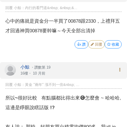
回覆 小鯨：內行的看門道&nbsp; &nbsp;&...
心中的痛就是資金分一半買了00878跟2330，上禮拜五
才回過神買00878要幹嘛～今天全部出清掉
👍
讚
回覆
收藏
小鯨
・
讚數第 19
16樓・
10 月前
回覆 小鯨：黃金 "兩年" 漲不到一倍&nbsp; ...
所以~很好比較 有點腦都比得出來😅
怎麼會 ~ 哈哈哈,
這邊是
睜眼說瞎話版 !
?
有人說 :
那時，
好朋友買台積電均價800多，我all in