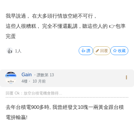
我早說過 , 在大多頭行情放空絕不可行 ,
這些人很糟糕 , 完全不懂還亂講 , 聽這些人的 👉
包準
完蛋
1人
👍
讚
回覆
收藏
👍
Gain
・
讚數第 13
4樓・
10 月前
回覆 Ok：放空台積電機會難得...
去年台積電900多時, 我曾經發文10塊一兩黃金跟台積
電拚輸贏!