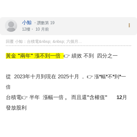
小鯨
・
讚數第 19
12樓・
10 月前
回覆 小鯨：台積電&nbsp; &nbsp; 六個月...
黃金 "兩年" 漲不到一倍
👉
績效 不到 四分之一
從 2023年十月到現在 2025十月 ,
👉
漲*幅*不*到*一
倍
台積電
👉
半年 漲幅一倍 , 而且還"含權值" 12月
發放股利