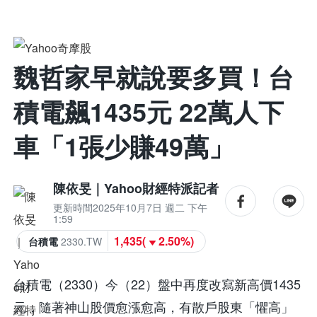
魏哲家早就說要多買！台
積電飆1435元 22萬人下
車「1張少賺49萬」
陳依旻｜Yahoo財經特派記者
更新時間
2025年10月7日 週二 下午
1:59
1,435
(
2.50%
)
台積電
2330.TW
台積電（2330）今（22）盤中再度改寫新高價1435
元，隨著神山股價愈漲愈高，有散戶股東「懼高」