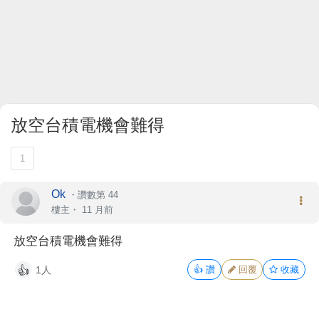
放空台積電機會難得
1
Ok
・
讚數第 44
樓主
・
11 月前
放空台積電機會難得
1人
👍
讚
回覆
收藏
👍