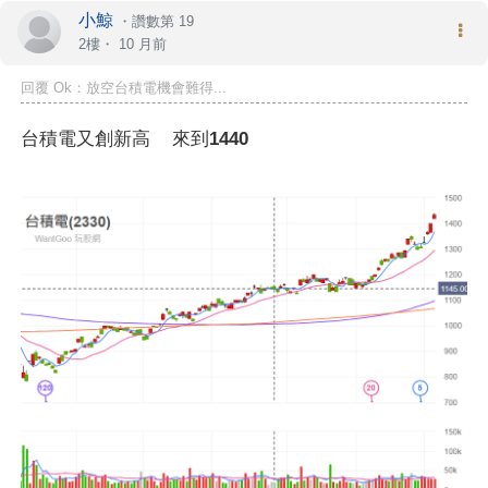
小鯨
・
讚數第 19
2樓・
10 月前
回覆 Ok：放空台積電機會難得...
台積電又創新高 來到1440