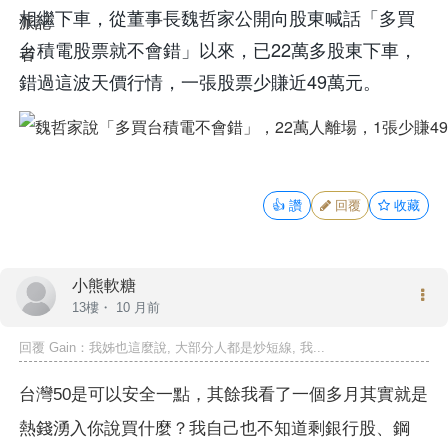
相繼下車，從董事長魏哲家公開向股東喊話「多買
台積電股票就不會錯」以來，已22萬多股東下車，
錯過這波天價行情，一張股票少賺近49萬元。
👍
讚
回覆
收藏
小熊軟糖
13樓・
10 月前
回覆 Gain：我姊也這麼說, 大部分人都是炒短線, 我...
台灣50是可以安全一點，其餘我看了一個多月其實就是
熱錢湧入你說買什麼？我自己也不知道剩銀行股、鋼