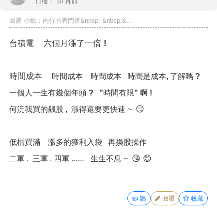
11樓・
10 月前
回覆 小鯨：內行的看門道&nbsp; &nbsp;&...
台積電 六個月漲了一倍 !
時間成本
時間成本
時間成本 時間是成本, 了解嗎 ?
一個人
一生有幾個年頭 ? "時間有限" 啊 !
😏
何況我買的飆股 , 漲得還要更快速 ~
低檔買滿 漲多的獲利入袋 再換股操作
😘 😊
二軍 . 三軍 . 四軍 ....... 生生不息 ~
👍
讚
回覆
收藏